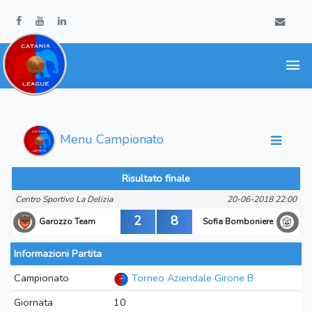
Menu Campionato
Risultato finale
Centro Sportivo La Delizia
20-06-2018 22:00
2
8
Garozzo Team
Sofia Bomboniere
Informazioni Partita
Campionato
Torneo Aziendale Girone B
Giornata
10