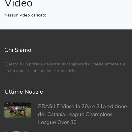
Video
Nessun video caricato
Chi Siamo
Questo è un portale dedicato ai campionati di calcio amatoriale
e alla condivisione di dati e statistiche
Ultime Notizie
BRASILE Vince la 20a e 21a edizione
del Catania League Champions
League Over 30