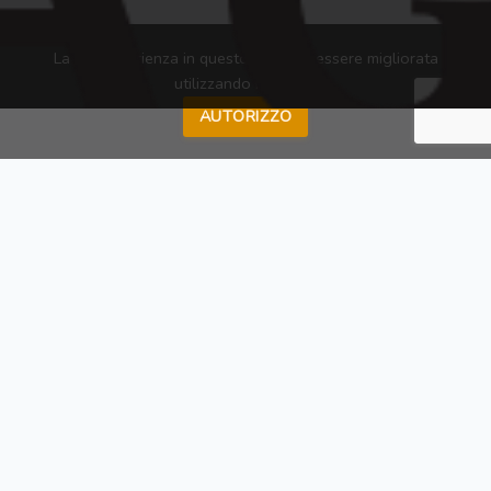
La tua esperienza in questo sito può essere migliorata
utilizzando i cookies
AUTORIZZO
Menu Campionato
Andata
Andata Giornata 1
Centro Sportivo La Delizia
12-12-2023 21:30
4
3
Plata Team
Montepalma
Centro Sportivo La Delizia
12-12-2023 22:30
3
4
Napoli
Moncada 16