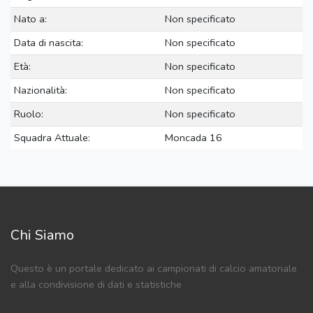
Nato a:
Non specificato
Data di nascita:
Non specificato
Età:
Non specificato
Nazionalità:
Non specificato
Ruolo:
Non specificato
Squadra Attuale:
Moncada 16
Chi Siamo
Questo è un portale dedicato ai campionati di calcio amatoriale
e alla condivisione di dati e statistiche